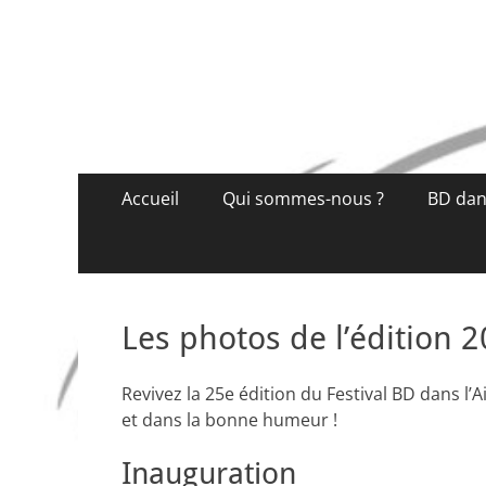
BD DANS L'AIN
Festival de BD de Bellegarde
Menu
Aller
Accueil
Qui sommes-nous ?
BD dans
au
principal
contenu
Les photos de l’édition 
Revivez la 25e édition du Festival BD dans 
et dans la bonne humeur !
Inauguration