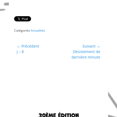
Catégories
Actualités
Navigation
← Précédent
Suivant →
Article
Article
J – 8
Désistement de
de
précédent :
suivant :
dernière minute
l’article