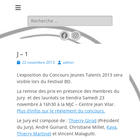
Festival de BD de Bellegarde
BD DANS L'AIN
Rechercher :
Facebook
Instagram
J – 1
Posted
Author
22 novembre 2013
admin
on
L’exposition du Concours Jeunes Talents 2013 sera
visible lors du Festival BD.
La remise des prix en présence des membres du
Jury et des lauréats se tiendra Samedi 23
novembre à 16h30 à la MJC – Centre Jean Vilar.
Plus d’infos sur le règlement du concours.
Le Jury est composé de :
Thierry Girod
(Président
du Jury), André Guinard, Christiane Millet,
Kaya
,
Thierry Martinet
et Vincent Malagutti.